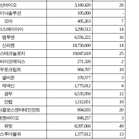
선바이오
3,160,420
26
이닉솔루션
105,000
-
오아
405,263
7
커스에이아이
3,299,512
14
엠투엔
6,556,222
16
신라젠
18,750,000
14
스테크놀로지
19,047,618
25
바이오메딕스
271,320
2
우토크립트
984,707
10
셀비온
370,577
3
제넥신
1,775,012
4
광무
6,535,950
12
안랩
1,112,651
10
타클로스엔터테인먼트
994,035
20
엔젠바이오
849,257
3
퓨릿
8,397,060
49
스투더블유
1,377,612
13