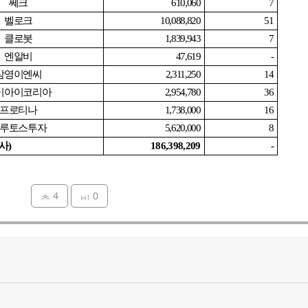
쎄크
610,060
7
벨로크
10,088,820
51
클로봇
1,839,943
7
엔알비
47,619
-
삼영이엔씨
2,311,250
14
이아이코리아
2,954,780
36
프로티나
1,738,000
16
루토스투자
5,620,000
8
사
)
186,398,209
-
4
0