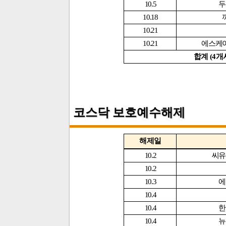
10.5
두
10.18
10.21
10.21
에스케
합계
(4
개
코스닥 보호예수해제
해제일
10.2
씨유
10.2
10.3
에
10.4
10.4
한
10.4
뉴