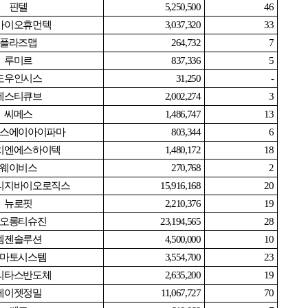
핀텔
5,250,500
46
바이오휴먼텍
3,037,320
33
플라즈맵
264,732
7
루미르
837,336
5
도우인시스
31,250
-
에스티큐브
2,002,274
3
씨메스
1,486,747
13
스에이아이파마
803,344
6
치엔에스하이텍
1,480,172
18
웨이비스
270,768
2
티지바이오로직스
15,916,168
20
뉴로핏
2,210,376
19
오롱티슈진
23,194,565
28
엠젠솔루션
4,500,000
10
마토시스템
3,554,700
23
리타스반도체
2,635,200
19
케이젯정밀
11,067,727
70