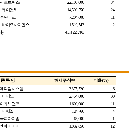
산로보틱스
22,100,000
34
까뮤이앤씨
14,598,550
24
주연테크
7,204,608
11
이바이오사이언스
1,519,543
2
사
)
45,422,701
-
종 목 명
해제주식수
비율
(%)
메디칼시스템
3,375,720
6
비피도
2,454,000
30
이유브랜즈
1,600,000
11
피씨엘
124,766
4
국피아이엠
65,000
1
엔에이아이
1,032,856
12