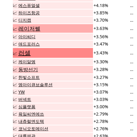
📈
에스퓨얼셀
+4.18%
…
📈
하이즈항공
+3.85%
…
📈
디지캡
+3.70%
…
레이저쎌
+3.63%
…
📈
📈
아이씨디
+3.56%
…
📈
애드포러스
+3.47%
…
러셀
+3.43%
…
📈
📈
케이알엠
+3.30%
…
동방선기
+3.28%
…
📈
📈
한빛소프트
+3.27%
…
📈
엠아이큐브솔루션
+3.15%
…
📈
YW
+3.07%
…
📈
버넥트
+3.03%
…
📈
심플랫폼
+3.00%
…
📈
육일씨엔에쓰
+2.79%
…
📈
내츄럴엔도텍
+2.78%
…
📈
코닉오토메이션
+2.76%
…
📈
대륙제관
+2.63%
…