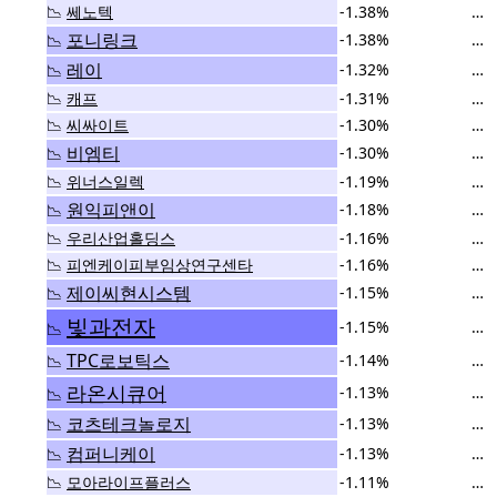
📉
쎄노텍
-1.38%
…
포니링크
-1.38%
…
📉
레이
-1.32%
…
📉
📉
캐프
-1.31%
…
📉
씨싸이트
-1.30%
…
비엠티
-1.30%
…
📉
📉
위너스일렉
-1.19%
…
원익피앤이
-1.18%
…
📉
📉
우리산업홀딩스
-1.16%
…
📉
피엔케이피부임상연구센타
-1.16%
…
제이씨현시스템
-1.15%
…
📉
빛과전자
-1.15%
…
📉
TPC로보틱스
-1.14%
…
📉
라온시큐어
-1.13%
…
📉
코츠테크놀로지
-1.13%
…
📉
컴퍼니케이
-1.13%
…
📉
📉
모아라이프플러스
-1.11%
…