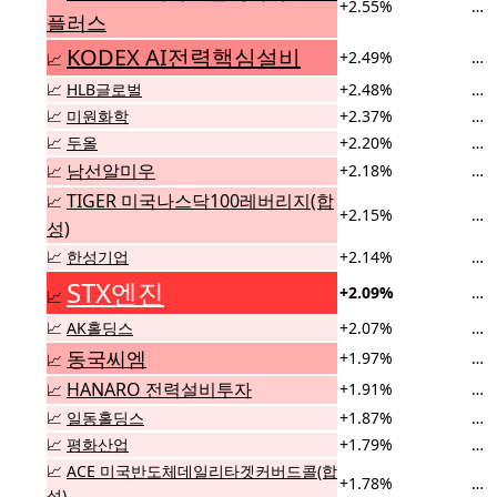
+2.55%
…
플러스
KODEX AI전력핵심설비
+2.49%
…
📈
📈
HLB글로벌
+2.48%
…
📈
미원화학
+2.37%
…
📈
두올
+2.20%
…
남선알미우
+2.18%
…
📈
TIGER 미국나스닥100레버리지(합
📈
+2.15%
…
성)
📈
한성기업
+2.14%
…
STX엔진
+2.09%
…
📈
📈
AK홀딩스
+2.07%
…
동국씨엠
+1.97%
…
📈
HANARO 전력설비투자
+1.91%
…
📈
📈
일동홀딩스
+1.87%
…
📈
평화산업
+1.79%
…
📈
ACE 미국반도체데일리타겟커버드콜(합
+1.78%
…
성)