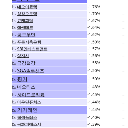
📉
네오이뮨텍
-1.76%
…
📉
성창오토텍
-1.70%
…
📉
큐캐피탈
-1.67%
…
📉
에쎈테크
-1.64%
…
공구우먼
-1.62%
…
📉
📉
푸른저축은행
-1.59%
…
📉
SBI인베스트먼트
-1.57%
…
📉
양지사
-1.56%
…
금강철강
-1.55%
…
📉
SGA솔루션즈
-1.50%
…
📉
핑거
-1.50%
…
📉
네오티스
-1.48%
…
📉
하이드로리튬
-1.45%
…
📉
📉
아우딘퓨쳐스
-1.44%
…
기가레인
-1.44%
…
📉
📉
픽셀플러스
-1.40%
…
📉
금화피에스시
-1.39%
…