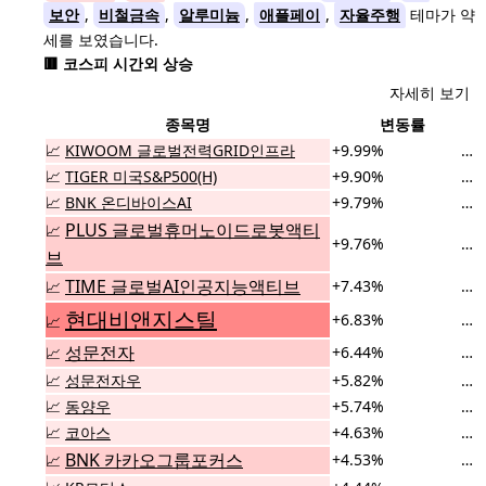
보안
,
비철금속
,
알루미늄
,
애플페이
,
자율주행
테마가 약
세를 보였습니다.
🟥 코스피 시간외 상승
자세히 보기
종목명
변동률
📈
KIWOOM 글로벌전력GRID인프라
+9.99%
…
📈
TIGER 미국S&P500(H)
+9.90%
…
📈
BNK 온디바이스AI
+9.79%
…
PLUS 글로벌휴머노이드로봇액티
📈
+9.76%
…
브
TIME 글로벌AI인공지능액티브
+7.43%
…
📈
현대비앤지스틸
+6.83%
…
📈
성문전자
+6.44%
…
📈
📈
성문전자우
+5.82%
…
📈
동양우
+5.74%
…
📈
코아스
+4.63%
…
BNK 카카오그룹포커스
+4.53%
…
📈