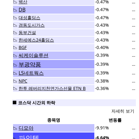
📉
벽산
-0.47%
…
DB
-0.47%
…
📉
📉
대성홀딩스
-0.47%
…
📉
경동도시가스
-0.43%
…
📉
동부건설
-0.43%
…
📉
한세예스24홀딩스
-0.43%
…
📉
BGF
-0.40%
…
씨케이솔루션
-0.39%
…
📉
부광약품
-0.39%
…
📉
LS네트웍스
-0.39%
…
📉
📉
NPC
-0.38%
…
📉
한투 레버리지천연가스선물 ETN B
-0.36%
…
🟦 코스닥 시간외 하락
자세히 보기
종목명
변동률
디모아
-9.91%
…
📉
파인텍
-6.64%
…
📉