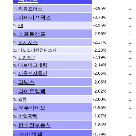
리튬포어스
-3.95%
…
📉
아이비젼웍스
-3.70%
…
📉
📉
E8
-3.25%
…
소프트캠프
-2.96%
…
📉
로지시스
-2.31%
…
📉
📉
나노실리칸첨단소재
-2.23%
…
📉
뉴키즈온
-2.19%
…
대보마그네틱
-2.14%
…
📉
서울전자통신
-2.06%
…
📉
라닉스
-2.06%
…
📉
라이온켐텍
-2.02%
…
📉
📉
넵튠
-2.00%
…
유투바이오
-1.96%
…
📉
비엘팜텍
-1.87%
…
📉
한국정보통신
-1.84%
…
📉
바이젠셀
-1.79%
…
📉