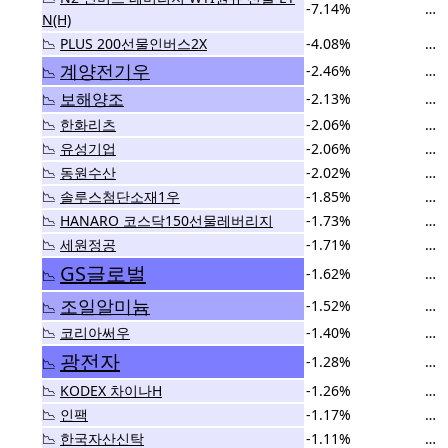
-7.14%
…
N(H)
📉
PLUS 200선물인버스2X
-4.08%
…
계양전기우
-2.46%
…
📉
보해양조
-2.13%
…
📉
📉
한화리츠
-2.06%
…
📉
유성기업
-2.06%
…
📉
동원수산
-2.02%
…
📉
솔루스첨단소재1우
-1.85%
…
📉
HANARO 코스닥150선물레버리지
-1.73%
…
📉
세원정공
-1.71%
…
GS글로벌
-1.62%
…
📉
조일알미늄
-1.52%
…
📉
📉
코리아써우
-1.40%
…
광전자
-1.28%
…
📉
📉
KODEX 차이나H
-1.26%
…
📉
인팩
-1.17%
…
📉
한국자산신탁
-1.11%
…