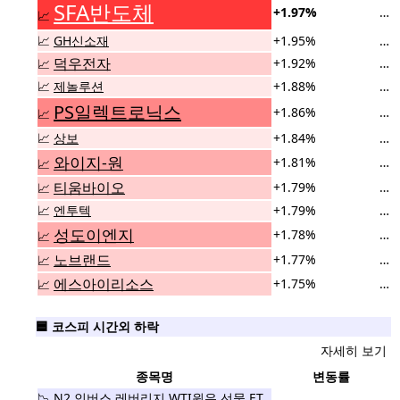
SFA반도체
+1.97%
…
📈
📈
GH신소재
+1.95%
…
덕우전자
+1.92%
…
📈
📈
제놀루션
+1.88%
…
PS일렉트로닉스
+1.86%
…
📈
📈
상보
+1.84%
…
와이지-원
+1.81%
…
📈
티움바이오
+1.79%
…
📈
📈
엔투텍
+1.79%
…
성도이엔지
+1.78%
…
📈
노브랜드
+1.77%
…
📈
에스아이리소스
+1.75%
…
📈
🟦 코스피 시간외 하락
자세히 보기
종목명
변동률
📉
N2 인버스 레버리지 WTI원유 선물 ET