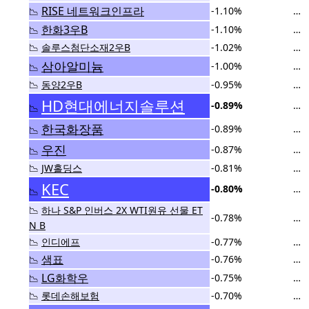
RISE 네트워크인프라
-1.10%
…
📉
한화3우B
-1.10%
…
📉
📉
솔루스첨단소재2우B
-1.02%
…
삼아알미늄
-1.00%
…
📉
📉
동양2우B
-0.95%
…
HD현대에너지솔루션
-0.89%
…
📉
한국화장품
-0.89%
…
📉
우진
-0.87%
…
📉
📉
JW홀딩스
-0.81%
…
KEC
-0.80%
…
📉
📉
하나 S&P 인버스 2X WTI원유 선물 ET
-0.78%
…
N B
📉
인디에프
-0.77%
…
샘표
-0.76%
…
📉
LG화학우
-0.75%
…
📉
📉
롯데손해보험
-0.70%
…