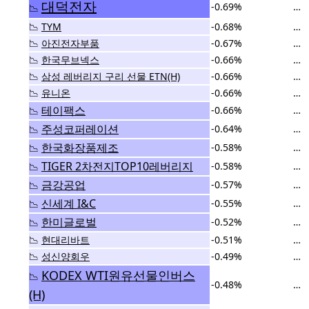
대덕전자
-0.69%
…
📉
📉
TYM
-0.68%
…
📉
아진전자부품
-0.67%
…
📉
한국무브넥스
-0.66%
…
📉
삼성 레버리지 구리 선물 ETN(H)
-0.66%
…
📉
유니온
-0.66%
…
테이팩스
-0.66%
…
📉
주성코퍼레이션
-0.64%
…
📉
한국화장품제조
-0.58%
…
📉
TIGER 2차전지TOP10레버리지
-0.58%
…
📉
금강공업
-0.57%
…
📉
신세계 I&C
-0.55%
…
📉
한미글로벌
-0.52%
…
📉
📉
현대리바트
-0.51%
…
📉
성신양회우
-0.49%
…
KODEX WTI원유선물인버스
📉
-0.48%
…
(H)