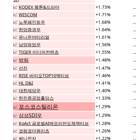
📈
KODEX 웹툰&드라마
+1.73%
…
📈
WISCOM
+1.71%
…
📈
노루페인트우
+1.68%
…
📈
한양증권우
+1.64%
…
📈
유니온머티리얼
+1.61%
…
📈
남양유업우
+1.56%
…
📈
TIGER 미디어컨텐츠
+1.55%
…
방림
+1.48%
…
📈
📈
선진
+1.47%
…
📈
RISE 바이오TOP10액티브
+1.46%
…
📈
HL D&I
+1.41%
…
📈
대한제당우
+1.40%
…
📈
한진중공업홀딩스
+1.33%
…
포스코스틸리온
+1.29%
…
📈
삼성SDI우
+1.29%
…
📈
📈
KoAct 글로벌AI메모리반도체액티브
+1.28%
…
📈
코람코더원리츠
+1.26%
…
📈
써니전자
+1.22%
…