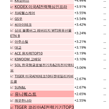
📈
KR모터스
+4.44%
…
KODEX 미국AI전력핵심인프라
+3.91%
…
📈
📈
차AI헬스케어
+3.55%
…
📈
GS우
+3.54%
…
📈
씨아이테크
+3.42%
…
📈
삼성 블룸버그 레버리지 WTI원유선물
+3.24%
…
ETN B
📈
아주스틸
+3.21%
…
📈
대교
+3.19%
…
📈
ACE 원자력TOP10
+3.19%
…
📈
KIWOOM 고배당
+3.10%
…
📈
SOL 한국형글로벌전기차&2차전지액티
+3.06%
…
브
📈
TIGER 미국AI빅테크10타겟데일리커버
+2.67%
…
드콜
📈
SUN&L
+2.67%
…
유니퀘스트
+2.65%
…
📈
📈
깨끗한나라
+2.55%
…
TIGER 코리아AI전력기기TOP3
📈