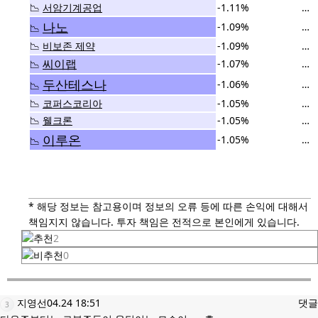
📉
서암기계공업
-1.11%
…
나노
-1.09%
…
📉
📉
비보존 제약
-1.09%
…
씨이랩
-1.07%
…
📉
두산테스나
-1.06%
…
📉
📉
코퍼스코리아
-1.05%
…
📉
웰크론
-1.05%
…
이루온
-1.05%
…
📉
* 해당 정보는 참고용이며 정보의 오류 등에 따른 손익에 대해서
책임지지 않습니다. 투자 책임은 전적으로 본인에게 있습니다.
2
0
지영선
04.24 18:51
댓글
3