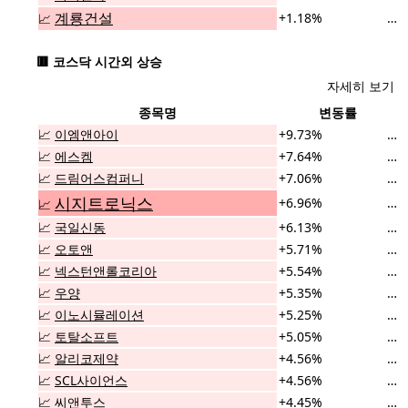
계룡건설
+1.18%
…
📈
🟥 코스닥 시간외 상승
자세히 보기
종목명
변동률
📈
이엠앤아이
+9.73%
…
📈
에스켐
+7.64%
…
📈
드림어스컴퍼니
+7.06%
…
시지트로닉스
+6.96%
…
📈
📈
국일신동
+6.13%
…
📈
오토앤
+5.71%
…
📈
넥스턴앤롤코리아
+5.54%
…
📈
우양
+5.35%
…
📈
이노시뮬레이션
+5.25%
…
📈
토탈소프트
+5.05%
…
📈
알리코제약
+4.56%
…
📈
SCL사이언스
+4.56%
…
📈
씨앤투스
+4.45%
…