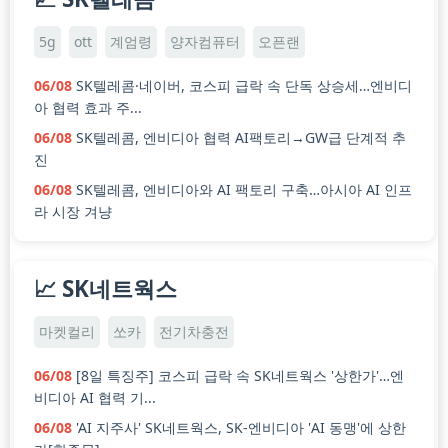
5g
ott
계엄령
양자컴퓨터
오픈랜
06/08
SK텔레콤·네이버, 코스피 급락 속 단독 상승세…엔비디
아 협력 효과 주...
06/08
SK텔레콤, 엔비디아 협력 AI팩토리→GW급 단계적 추
진
06/08
SK텔레콤, 엔비디아와 AI 팩토리 구축…아시아 AI 인프
라 시장 겨냥
📈 SK네트웍스
마켓컬리
쏘카
전기차충전
06/08
[8일 특징주] 코스피 급락 속 SK네트웍스 '상한가'…엔
비디아 AI 협력 기...
06/08
'AI 지주사' SK네트웍스, SK-엔비디아 'AI 동맹'에 상한