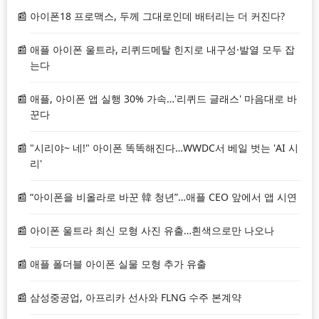
아이폰18 프로맥스, 두께 그대로인데 배터리는 더 커진다?
애플 아이폰 울트라, 리퀴드메탈 힌지로 내구성·발열 모두 잡
는다
애플, 아이폰 앱 실행 30% 가속…'리퀴드 글래스' 마음대로 바
꾼다
"시리야~ 네!" 아이폰 똑똑해진다…WWDC서 베일 벗는 'AI 시
리'
“아이폰을 비올라로 바꾼 韓 청년”…애플 CEO 앞에서 앱 시연
아이폰 울트라 최신 모형 사진 유출…흰색으로만 나오나
애플 폴더블 아이폰 실물 모형 추가 유출
삼성중공업, 아프리카 선사와 FLNG 수주 본계약