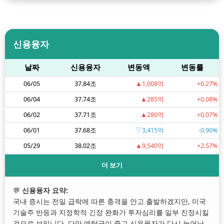
신용융자
날짜
신용융자
변동액
변동률
06/05
37.84조
▲1,008억
+0.27%
06/04
37.74조
▲285억
+0.08%
06/02
37.71조
▲280억
+0.07%
06/01
37.68조
▽3,415억
-0.90%
05/29
38.02조
▲9,540억
+2.57%
더 보기
💬
신용융자 요약:
국내 증시는 전일 급락에 따른 충격을 안고 출발하겠지만, 미국
기술주 반등과 지정학적 긴장 완화가 투자심리를 일부 진정시킬
것으로 보입니다. 다만 예탁금이 줄고 신용융자가 다시 늘어난