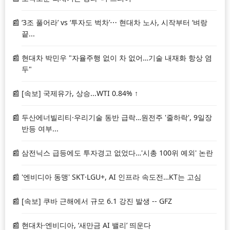
‘3조 풀어라’ vs ‘투자도 벅차’⋯ 현대차 노사, 시작부터 ‘벼랑
끝...
현대차 박민우 "자율주행 없이 차 없어…기술 내재화 항상 염
두"
[속보] 국제유가, 상승...WTI 0.84% ↑
두산에너빌리티·우리기술 동반 급락…원전주 '줄하락', 9일장
반등 여부...
삼전닉스 급등에도 투자경고 없었다…'시총 100위 예외' 논란
'엔비디아 동맹' SKT·LGU+, AI 인프라 속도전…KT는 고심
[속보] 쿠바 근해에서 규모 6.1 강진 발생 -- GFZ
현대차·엔비디아, ‘새만금 AI 밸리’ 띄운다