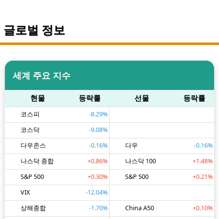
글로벌 정보
세계 주요 지수
현물
등락룰
선물
등락률
코스피
-8.29%
코스닥
-9.08%
다우존스
-0.16%
다우
-0.16%
나스닥 종합
+0.86%
나스닥 100
+1.48%
S&P 500
+0.30%
S&P 500
+0.21%
VIX
-12.04%
상해종합
-1.70%
China A50
+0.10%