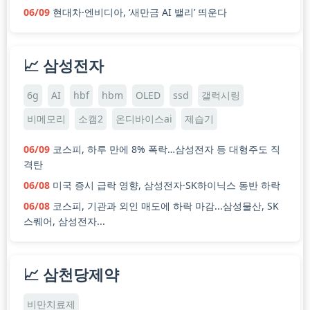
06/09
현대차·엔비디아, ‘새만금 AI 밸리’ 띄운다
📈 삼성전자
6g
AI
hbf
hbm
OLED
ssd
갤럭시링
비메모리
소캠2
온디바이스ai
제습기
06/09
코스피, 하루 만에 8% 폭락…삼성전자 등 대형주도 직
격탄
06/08
미국 증시 급락 영향, 삼성전자·SK하이닉스 동반 하락
06/08
코스피, 기관과 외인 매도에 하락 마감...삼성물산, SK
스퀘어, 삼성전자...
📈 삼천당제약
비만치료제