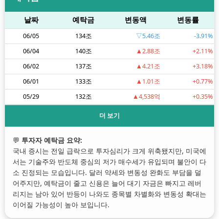
날짜
예탁금
변동액
변동률
06/05
134조
▽5.46조
-3.91%
06/04
140조
▲2.88조
+2.11%
06/02
137조
▲4.21조
+3.18%
06/01
133조
▲1.01조
+0.77%
05/29
132조
▲4,538억
+0.35%
더 보기
💬
투자자 예탁금 요약:
국내 증시는 전일 급락으로 투자심리가 크게 위축됐지만, 미국에
서는 기술주와 반도체 중심의 저가 매수세가 유입되며 불안이 다
소 진정되는 모습입니다. 달러 약세와 변동성 완화도 부담을 덜
어주지만, 예탁금이 줄고 신용은 늘어 대기 자금은 빠지고 레버
리지는 남아 있어 반등이 나와도 종목별 차별화와 변동성 확대는
이어질 가능성이 높아 보입니다.