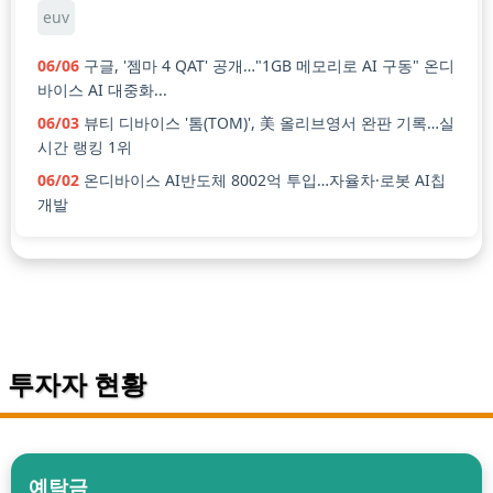
euv
06/06
구글, '젬마 4 QAT' 공개…"1GB 메모리로 AI 구동" 온디
바이스 AI 대중화...
06/03
뷰티 디바이스 '톰(TOM)', 美 올리브영서 완판 기록…실
시간 랭킹 1위
06/02
온디바이스 AI반도체 8002억 투입…자율차·로봇 AI칩
개발
투자자 현황
예탁금