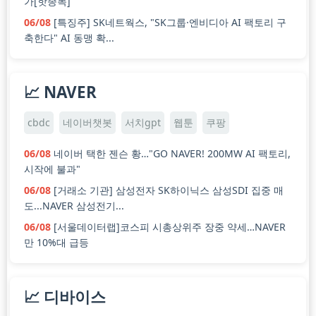
가[핫종목]
06/08
[특징주] SK네트웍스, "SK그룹·엔비디아 AI 팩토리 구
축한다" AI 동맹 확...
📈 NAVER
cbdc
네이버챗봇
서치gpt
웹툰
쿠팡
06/08
네이버 택한 젠슨 황…"GO NAVER! 200MW AI 팩토리,
시작에 불과"
06/08
[거래소 기관] 삼성전자 SK하이닉스 삼성SDI 집중 매
도...NAVER 삼성전기...
06/08
[서울데이터랩]코스피 시총상위주 장중 약세…NAVER
만 10%대 급등
📈 디바이스