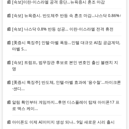
[속보]이란-이스라엘 공격 중단…뉴욕증시 혼조 마감
[속보] 뉴욕증시. 반도체주 반등 속 혼조 마감…나스닥 0.86%↑
[속보] 나스닥 0.8% 반등 성공… 이란-이스라엘 전격 휴전
[美증시 특징주] 인텔·마벨 폭등...인텔 대규모 AI칩 공급계약,
마벨 S...
[속보] 트럼프, 법무장관 후보로 본인 변호인 출신 블랜치 지
명
[美증시 특징주] 반도체, 인텔·마벨 효과에 '용수철'...마이크론
·샌디...
알림 확인부터 게임까지…후면 디스플레이 탑재 아이폰17 프
로 맥스 케이...
아이폰도 이제 AI이미지 생성 되나.. 9일 새로운 시리 출시