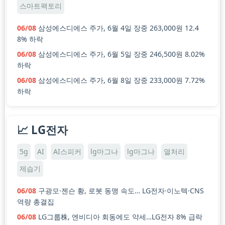
스마트팩토리
06/08
삼성에스디에스 주가, 6월 4일 장중 263,000원 12.4
8% 하락
06/08
삼성에스디에스 주가, 6월 5일 장중 246,500원 8.02%
하락
06/08
삼성에스디에스 주가, 6월 8일 장중 233,000원 7.72%
하락
📈 LG전자
5g
AI
AI스피커
lg마그나
lg마그나
열처리
제습기
06/08
구광모·젠슨 황, 로봇 동맹 속도… LG전자·이노텍·CNS
역량 총결집
06/08
LG그룹株, 엔비디아 회동에도 약세…LG전자 8% 급락