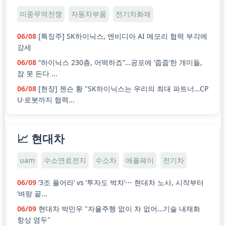
미중무역전쟁
자동차부품
전기차화재
06/08
[특징주] SK하이닉스, 엔비디아 AI 메모리 협력 부각에
강세
06/08
“하이닉스 230층, 어떡하죠”…공포에 ‘줍줍’한 개미들,
잠 못 든다 ...
06/08
[현장] 젠슨 황 "SK하이닉스는 우리의 최대 파트너…CP
U·로봇까지 협력...
📈 현대차
uam
수소연료전지
수소차
애플페이
전기차
06/09
‘3조 풀어라’ vs ‘투자도 벅차’⋯ 현대차 노사, 시작부터
‘벼랑 끝...
06/09
현대차 박민우 "자율주행 없이 차 없어…기술 내재화
항상 염두"