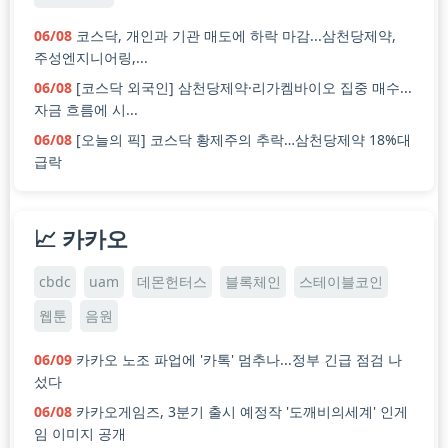
06/08
코스닥, 개인과 기관 매도에 하락 마감...삼천당제약,
주성엔지니어링,...
06/08
[코스닥 외국인] 삼천당제약·리가켐바이오 집중 매수...
자금 흐름에 시...
06/08
[오늘의 픽] 코스닥 황제주의 추락…삼천당제약 18%대
급락
📈 카카오
cbdc
uam
데몬헌터스
블록체인
스테이블코인
웹툰
음원
06/09
카카오 노조 파업에 '카톡' 멈추나...정부 긴급 점검 나
섰다
06/08
카카오게임즈, 3분기 출시 예정작 '도깨비의세계' 인게
임 이미지 공개