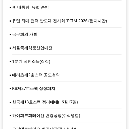
李 대통령, 유럽 순방
유럽 최대 전력 반도체 전시회 'PCIM 2026'(현지시간)
국무회의 개최
서울국제식품산업대전
1분기 국민소득(잠정)
메리츠제2호스팩 공모청약
KB제27호스팩 상장폐지
한국제13호스팩 정리매매(~6월17일)
하이퍼코퍼레이션 변경상장(주식병합)
오리엔트바이오 변경상장(주식병합)