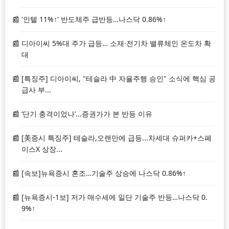
'인텔 11%↑' 반도체주 급반등…나스닥 0.86%↑
디아이씨 5%대 주가 급등… 소재·전기차 밸류체인 온도차 확
대
[특징주] 디아이씨, "테슬라 中 자율주행 승인" 소식에 핵심 공
급사 부...
‘단기 충격이었나’...증권가가 본 반등 이유
[美증시 특징주] 테슬라,오랜만에 급등...차세대 슈퍼카+스페
이스X 상장...
[속보]뉴욕증시 혼조…기술주 상승에 나스닥 0.86%↑
[뉴욕증시-1보] 저가 매수세에 일단 기술주 반등…나스닥 0.
9%↑