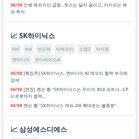
06/08
인뱅 해외자산 급증…토스는 달러 굴리고, 카카오는 해
외 투자
📈 SK하이닉스
hbf
ssd
반도체
비메모리
소캠2
아이폰
엔비디아
온디바이스ai
06/08
[특징주] SK하이닉스, 엔비디아 AI 메모리 협력 부각에
강세
06/08
[현장] 젠슨 황 "SK하이닉스는 우리의 최대 파트너…CP
U·로봇까지 협력...
06/08
젠슨 황 "SK하이닉스 캐파 2배 확대로는 불충분"
📈 삼성에스디에스