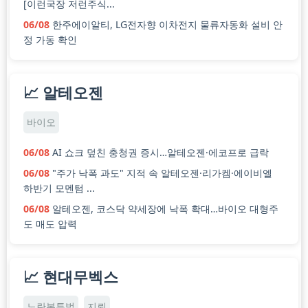
[이런국장 저런주식...
06/08
한주에이알티, LG전자향 이차전지 물류자동화 설비 안
정 가동 확인
📈 알테오젠
바이오
06/08
AI 쇼크 덮친 충청권 증시…알테오젠·에코프로 급락
06/08
"주가 낙폭 과도" 지적 속 알테오젠·리가켐·에이비엘
하반기 모멘텀 ...
06/08
알테오젠, 코스닥 약세장에 낙폭 확대…바이오 대형주
도 매도 압력
📈 현대무벡스
노란봉투법
지뢰