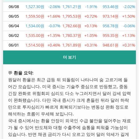
06/08
1,527.30원
-2.06%
1,761.21원
-1.91%
953.46원
-2.02%
06/05
1,559.50원
+1.66%
1,795.53원
+0.72%
973.14원
+1.50%
06/04
1,534.00원
-0.07%
1,782.66원
+0.13%
958.78원
-0.06%
06/02
1,535.00원
+1.35%
1,780.37원
+1.05%
959.35원
+1.13%
06/01
1,514.50원
+0.46%
1,761.89원
+0.31%
948.61원
+0.31%
더 보기
💬
환율 요약:
원달러 환율은 최근 급등 뒤 되돌림이 나타나며 숨 고르기에 들
어간 모습입니다. 미국 증시는 기술주 중심으로 반등했고, 중동
긴장 완화로 위험회피 심리도 다소 누그러지면서 달러 강세 압력
이 완화됐습니다. 다만 국내 증시가 크게 흔들린 뒤라 달러 하락
만으로 투자심리가 빠르게 회복되기보다는 변동성 완화 정도로
해석하는 흐름이 우세해 보입니다.
국내 증시에서는 환율 안정이 외국인 수급 불안을 덜어주는 재료
가 될 수 있어 반도체와 대형 수출주에 숨통을 틔워줄 가능성이
있습니다. 반면 채권 금리가 다시 오르고 있어 달러 약세가 길게