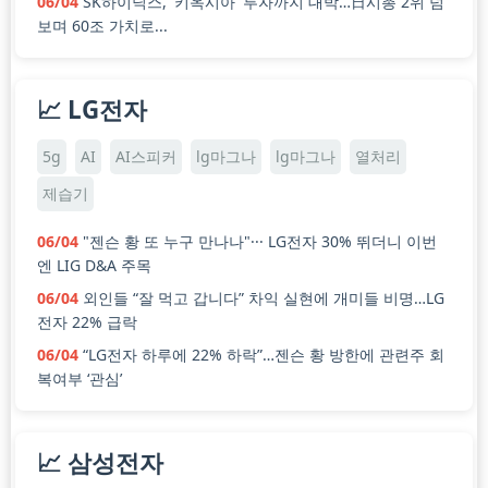
06/04
SK하이닉스, '키옥시아' 투자까지 대박…日시총 2위 넘
보며 60조 가치로...
📈 LG전자
5g
AI
AI스피커
lg마그나
lg마그나
열처리
제습기
06/04
"젠슨 황 또 누구 만나나"··· LG전자 30% 뛰더니 이번
엔 LIG D&A 주목
06/04
외인들 “잘 먹고 갑니다” 차익 실현에 개미들 비명…LG
전자 22% 급락
06/04
“LG전자 하루에 22% 하락”…젠슨 황 방한에 관련주 회
복여부 ‘관심’
📈 삼성전자