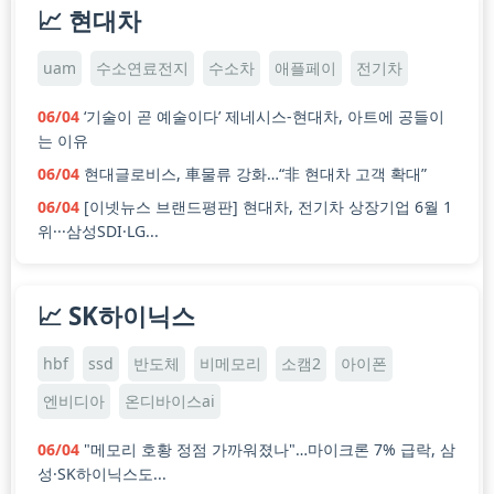
📈 현대차
uam
수소연료전지
수소차
애플페이
전기차
06/04
‘기술이 곧 예술이다’ 제네시스-현대차, 아트에 공들이
는 이유
06/04
현대글로비스, 車물류 강화…“非 현대차 고객 확대”
06/04
[이넷뉴스 브랜드평판] 현대차, 전기차 상장기업 6월 1
위···삼성SDI·LG...
📈 SK하이닉스
hbf
ssd
반도체
비메모리
소캠2
아이폰
엔비디아
온디바이스ai
06/04
"메모리 호황 정점 가까워졌나"…마이크론 7% 급락, 삼
성·SK하이닉스도...