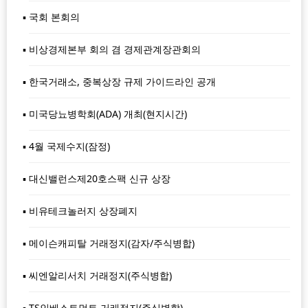
국회 본회의
비상경제본부 회의 겸 경제관계장관회의
한국거래소, 중복상장 규제 가이드라인 공개
미국당뇨병학회(ADA) 개최(현지시간)
4월 국제수지(잠정)
대신밸런스제20호스팩 신규 상장
비유테크놀러지 상장폐지
메이슨캐피탈 거래정지(감자/주식병합)
씨엔알리서치 거래정지(주식병합)
TS인베스트먼트 거래정지(주식병합)