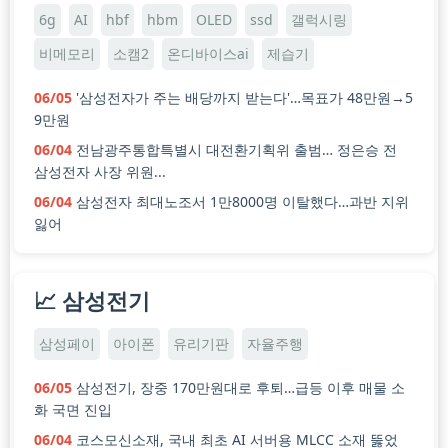
6g
AI
hbf
hbm
OLED
ssd
갤럭시링
비메모리
소캠2
온디바이스ai
제습기
06/05
'삼성전자가 주는 배당까지 받는다'…목표가 48만원→5
9만원
06/04
전남광주통합특별시 대전환기획위 출범… 정은승 전
삼성전자 사장 위원...
06/04
삼성전자 최대노조서 1만8000명 이탈했다…과반 지위
잃어
📈 삼성전기
삼성페이
아이폰
유리기판
자율주행
06/05
삼성전기, 장중 170만원대로 후퇴…급등 이후 매물 소
화 국면 진입
06/04
코스모신소재, 국내 최초 AI 서버용 MLCC 소재 뚫었