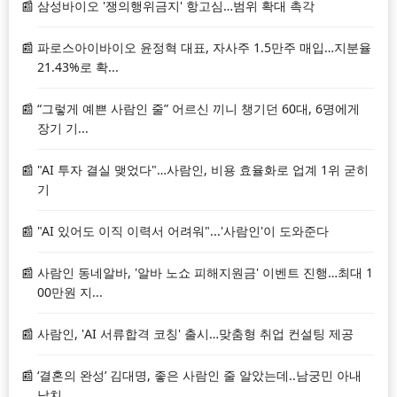
삼성바이오 '쟁의행위금지' 항고심…범위 확대 촉각
파로스아이바이오 윤정혁 대표, 자사주 1.5만주 매입…지분율
21.43%로 확...
“그렇게 예쁜 사람인 줄” 어르신 끼니 챙기던 60대, 6명에게
장기 기...
"AI 투자 결실 맺었다"…사람인, 비용 효율화로 업계 1위 굳히
기
"AI 있어도 이직 이력서 어려워"...'사람인'이 도와준다
사람인 동네알바, '알바 노쇼 피해지원금' 이벤트 진행…최대 1
00만원 지...
사람인, 'AI 서류합격 코칭' 출시…맞춤형 취업 컨설팅 제공
‘결혼의 완성’ 김대명, 좋은 사람인 줄 알았는데..남궁민 아내
납치 ...