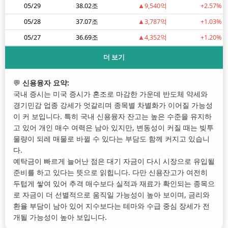
05/29
38.02조
▲9,540억
+2.57%
05/28
37.07조
▲3,787억
+1.03%
05/27
36.69조
▲4,352억
+1.20%
더 보기
💬
신용융자 요약:
국내 증시는 미국 증시가 혼조로 마감한 가운데 반도체 약세와
경기민감 업종 강세가 엇갈리며 종목별 차별화가 이어질 가능성
이 커 보입니다. 특히 국내 신용융자 잔고는 높은 수준을 유지하
고 있어 개인 매수 여력은 남아 있지만, 변동성이 커질 때는 빚투
물량이 되레 매물로 바뀔 수 있다는 부담도 함께 커지고 있습니
다.
예탁금이 빠르게 늘어난 점은 대기 자금이 다시 시장으로 유입될
준비를 하고 있다는 뜻으로 읽힙니다. 다만 신용잔고가 여전히
두텁게 쌓여 있어 추격 매수보다 실적과 재료가 확인되는 종목으
로 자금이 더 선별적으로 움직일 가능성이 높아 보이며, 금리와
환율 부담이 남아 있어 지수보다는 테마와 수급 중심 장세가 전
개될 가능성이 높아 보입니다.