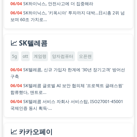
06/04
SK하이닉스, 안전사고에 더 집중해라
06/04
SK하이닉스, '키옥시아' 투자까지 대박…日시총 2위 넘
보며 60조 가치로...
📈 SK텔레콤
5g
ott
계엄령
양자컴퓨터
오픈랜
06/04
SK텔레콤, 신규 가입자 한계에 '30년 장기고객' 방어선
구축
06/04
SK텔레콤 글로벌 AI 보안 협의체 '프로젝트 글래스윙'
합류했다, 앤트로...
06/04
SK텔레콤 서비스 자회사 서비스탑, ISO27001·45001
국제인증 동시 획득·...
📈 카카오페이