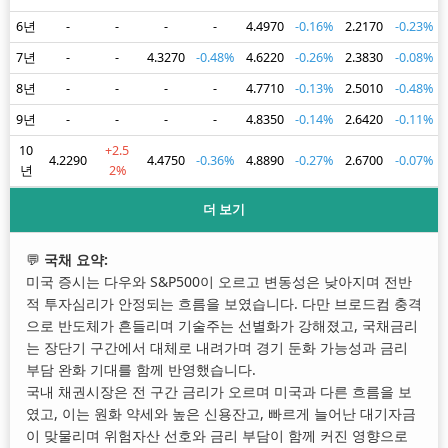
6년
-
-
-
-
4.4970
-0.16%
2.2170
-0.23%
7년
-
-
4.3270
-0.48%
4.6220
-0.26%
2.3830
-0.08%
8년
-
-
-
-
4.7710
-0.13%
2.5010
-0.48%
9년
-
-
-
-
4.8350
-0.14%
2.6420
-0.11%
10
+2.5
4.2290
4.4750
-0.36%
4.8890
-0.27%
2.6700
-0.07%
년
2%
더 보기
💬
국채 요약:
미국 증시는 다우와 S&P500이 오르고 변동성은 낮아지며 전반
적 투자심리가 안정되는 흐름을 보였습니다. 다만 브로드컴 충격
으로 반도체가 흔들리며 기술주는 선별화가 강해졌고, 국채금리
는 장단기 구간에서 대체로 내려가며 경기 둔화 가능성과 금리
부담 완화 기대를 함께 반영했습니다.
국내 채권시장은 전 구간 금리가 오르며 미국과 다른 흐름을 보
였고, 이는 원화 약세와 높은 신용잔고, 빠르게 늘어난 대기자금
이 맞물리며 위험자산 선호와 금리 부담이 함께 커진 영향으로