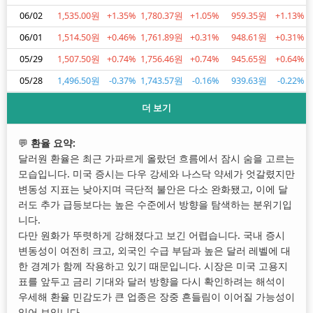
06/02
1,535.00원
+1.35%
1,780.37원
+1.05%
959.35원
+1.13%
06/01
1,514.50원
+0.46%
1,761.89원
+0.31%
948.61원
+0.31%
05/29
1,507.50원
+0.74%
1,756.46원
+0.74%
945.65원
+0.64%
05/28
1,496.50원
-0.37%
1,743.57원
-0.16%
939.63원
-0.22%
더 보기
💬
환율 요약:
달러원 환율은 최근 가파르게 올랐던 흐름에서 잠시 숨을 고르는
모습입니다. 미국 증시는 다우 강세와 나스닥 약세가 엇갈렸지만
변동성 지표는 낮아지며 극단적 불안은 다소 완화됐고, 이에 달
러도 추가 급등보다는 높은 수준에서 방향을 탐색하는 분위기입
니다.
다만 원화가 뚜렷하게 강해졌다고 보긴 어렵습니다. 국내 증시
변동성이 여전히 크고, 외국인 수급 부담과 높은 달러 레벨에 대
한 경계가 함께 작용하고 있기 때문입니다. 시장은 미국 고용지
표를 앞두고 금리 기대와 달러 방향을 다시 확인하려는 해석이
우세해 환율 민감도가 큰 업종은 장중 흔들림이 이어질 가능성이
있어 보입니다.