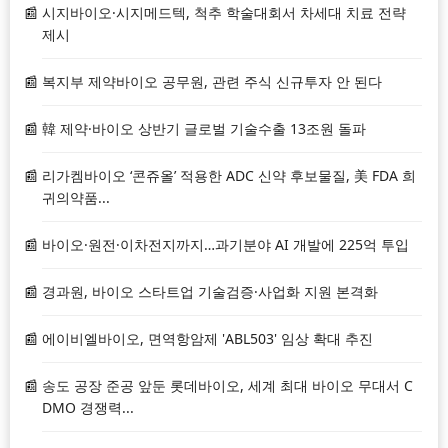
시지바이오·시지메드텍, 척추 학술대회서 차세대 치료 전략
제시
복지부 제약바이오 공무원, 관련 주식 신규투자 안 된다
韓 제약·바이오 상반기 글로벌 기술수출 13조원 돌파
리가켐바이오 ‘콘쥬올’ 적용한 ADC 신약 후보물질, 美 FDA 희
귀의약품...
바이오·원전·이차전지까지…과기분야 AI 개발에 225억 투입
경과원, 바이오 스타트업 기술검증·사업화 지원 본격화
에이비엘바이오, 면역항암제 'ABL503' 임상 확대 추진
송도 공장 준공 앞둔 롯데바이오, 세계 최대 바이오 무대서 C
DMO 경쟁력...