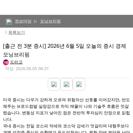
정보마당
▷
모닝브리핑
〈
목록보기
[출근 전 3분 증시] 2026년 6월 5일 오늘의 증시 경제
모닝브리핑
드리고
100
작성: 2026.06.05 06:31
미국 증시는 다우가 강하게 오르며 위험자산 선호를 이어갔지만, 반도
체주는 브로드컴발 실망감으로 차익 매물이 나와 기술주 흐름은 엇갈
렸습니다. 변동성 지표가 낮아진 점은 전반적 투자심리 안정으로 읽힙
니다.
국내 증시는 전일 코스피 약세와 코스닥 강세가 엇갈리며 대형주보다
개별 성장주 중심의 순환매가 두드러졌습니다. 원화 약세 부담은 남아