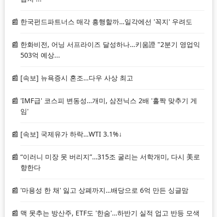
한국펀드파트너스 매각 흥행할까…일각에선 '꼭지' 우려도
한화비전, 어닝 서프라이즈 달성하나…키움證 "2분기 영업익
503억 예상...
[속보] 뉴욕증시 혼조…다우 사상 최고
'IMF급' 코스피 변동성…개미, 삼전닉스 2배 '홀짝 맞추기 게
임'
[속보] 국제유가 하락…WTI 3.1%↓
“이러니 미장 못 버리지”…315조 굴리는 서학개미, 다시 美로
향한다
'마용성 한 채' 잃고 상폐까지…배당으로 6억 만든 싱글맘
맥 못추는 방산주, ETF도 '한숨'…하반기 실적 업고 반등 모색