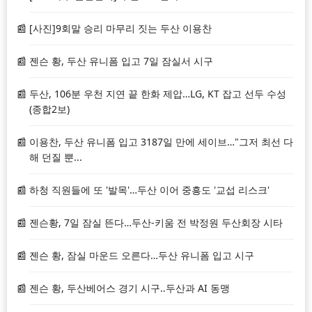
[사진]9회말 승리 마무리 짓는 두산 이용찬
젠슨 황, 두산 유니폼 입고 7일 잠실서 시구
두산, 106분 우천 지연 끝 한화 제압…LG, KT 잡고 선두 수성
(종합2보)
이용찬, 두산 유니폼 입고 3187일 만에 세이브…"그저 최선 다
해 던질 뿐...
하청 직원들에 또 '발목'…두산 이어 중흥도 '교섭 리스크'
젠슨황, 7일 잠실 뜬다…두산-키움 전 박정원 두산회장 시타
젠슨 황, 잠실 마운드 오른다…두산 유니폼 입고 시구
젠슨 황, 두산베어스 경기 시구‥두산과 AI 동맹