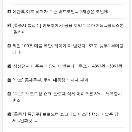
이란戰 이후 최저가 수준 비트코인…주저앉은 코인株
[美증시 특징주] 반도체에서 금융·제약주로 대이동...블랙스톤
·일라이...
외인 100조 매물 폭탄, 개미가 다 받았다…37조 '빚투', 부메랑
되나
'삼성전자가 주는 배당까지 받는다'…목표가 48만원→59만원
[속보] 美재무부, 쿠바 대통령에 제재 부과
[속보] '브로드컴 쇼크' 반도체 약세 마이크론 8%↓…뉴욕증시
혼조
[美증시 특징주] 브로드컴 쇼크에도 나스닥 핵심 기술주 강
세...알파벳 ...