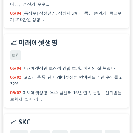
다… 삼성전기 '우수...
06/04
[특징주] 삼성전기, 장외서 9%대 '뚝'... 증권가 "목표주
가 210만원 상향...
📈 미래에셋생명
보험
06/04
미래에셋생명,보장성 영업 효과…이익의 질 높였다
06/02
'코스피 훈풍' 탄 미래에셋생명 변액펀드, 1년 수익률 2
32%
06/02
미래에셋생명, 우수 콜센터 16년 연속 선정…'신뢰받는
보험사' 입지 강...
📈 SKC