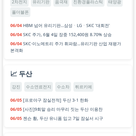
2차전지
유리기판
음극재
친환경플라스틱
태양광
폴더블폰
06/04
HBM 넘어 유리기판…삼성ㆍLGㆍSKC '대회전'
06/04
SKC 주가, 6월 4일 장중 152,400원 8.70% 상승
06/04
SKC·이노메트리 주가 휘파람…유리기판 산업 재평가
본격화
📈 두산
강진
수소연료전지
수소차
튀르키예
06/05
[프로야구 잠실전적] 두산 3-1 한화
06/05
[사진]9회말 승리 마무리 짓는 두산 이용찬
06/05
젠슨 황, 두산 유니폼 입고 7일 잠실서 시구