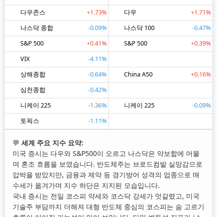
다우존스
+1.73%
다우
+1.71%
나스닥 종합
-0.09%
나스닥 100
-0.47%
S&P 500
+0.41%
S&P 500
+0.39%
VIX
-4.11%
상해종합
-0.64%
China A50
+0.16%
심천종합
-0.42%
니케이 225
-1.36%
니케이 225
-0.09%
토픽스
-1.11%
💬
세계 주요 지수 요약:
미국 증시는 다우와 S&P500이 오르고 나스닥은 약보합에 머물
며 혼조 흐름을 보였습니다. 반도체주는 브로드컴발 실망감으로
압박을 받았지만, 금융과 제약 등 경기방어 성격의 업종으로 매
수세가 옮겨가며 지수 하단은 지지된 모습입니다.
국내 증시는 전일 코스피 약세와 코스닥 강세가 엇갈렸고, 미국
기술주 부담까지 더해져 대형 반도체 중심의 코스피는 숨 고르기