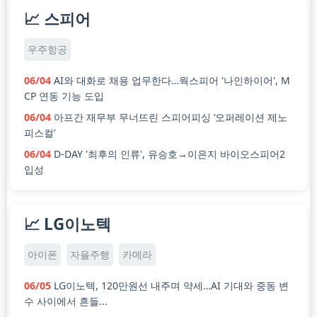
📈 스피어
우주항공
06/04
AI와 대화로 채용 업무한다…웍스피어 '나인하이어', M
CP 연동 기능 도입
06/04
아프간 재무부 무너뜨린 스피어피싱 ‘오퍼레이션 제노
피스컬’
06/04
D-DAY '최후의 인류', 유승호→이은지 바이오스피어2
입성
📈 LG이노텍
아이폰
자율주행
카메라
06/05
LG이노텍, 120만원선 내주며 약세…AI 기대와 중동 변
수 사이에서 흔들...