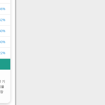
.36%
.42%
.40%
.30%
.22%
 기
름을
성장