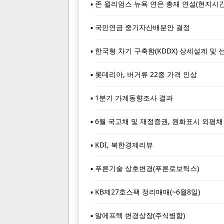
존 윌리엄스 뉴욕 연은 총재 연설(현지시간
국민연금 중기자산배분안 결정
한국형 차기 구축함(KDDX) 상세설계 및
롯데리아, 버거류 22종 가격 인상
1분기 가계동향조사 결과
6월 국고채 및 재정증권, 원화표시 외평
KDI, 북한경제리뷰
푸른기술 상호변경(푸른로보틱스)
KB제27호스팩 정리매매(~6월8일)
알에프텍 변경상장(주식병합)