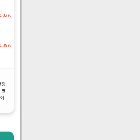
0.02%
0.39%
안정
 코
보이