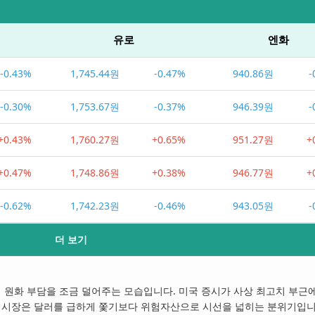
유로
엔화
-0.43%
1,745.44원
-0.47%
940.86원
-
-0.30%
1,753.67원
-0.37%
946.39원
-
+0.43%
1,760.27원
+0.65%
951.27원
+
+0.47%
1,748.86원
+0.38%
946.77원
+
-0.62%
1,742.23원
-0.46%
943.05원
-
더 보기
 원화 부담을 조금 덜어주는 모습입니다. 미국 증시가 사상 최고치 부근
 시장은 달러를 급하게 쫓기보다 위험자산으로 시선을 넓히는 분위기입니