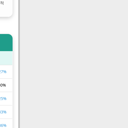
호적
.27%
00%
.25%
.33%
.36%