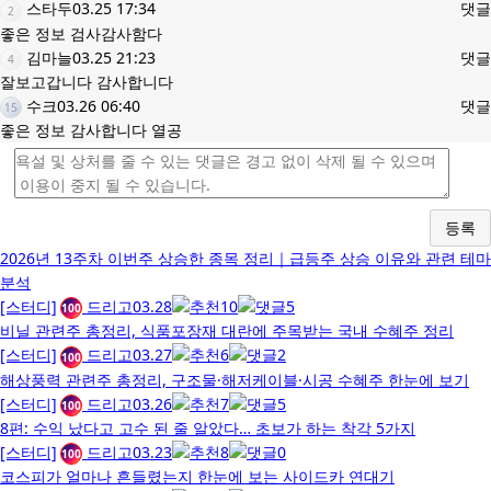
스타두
03.25 17:34
댓글
2
좋은 정보 검사감사함다
김마늘
03.25 21:23
댓글
4
잘보고갑니다 감사합니다
수크
03.26 06:40
댓글
15
좋은 정보 감사합니다 열공
등록
2026년 13주차 이번주 상승한 종목 정리｜급등주 상승 이유와 관련 테마
분석
[스터디]
드리고
03.28
10
5
100
비닐 관련주 총정리, 식품포장재 대란에 주목받는 국내 수혜주 정리
[스터디]
드리고
03.27
6
2
100
해상풍력 관련주 총정리, 구조물·해저케이블·시공 수혜주 한눈에 보기
[스터디]
드리고
03.26
7
5
100
8편: 수익 났다고 고수 된 줄 알았다… 초보가 하는 착각 5가지
[스터디]
드리고
03.23
8
0
100
코스피가 얼마나 흔들렸는지 한눈에 보는 사이드카 연대기