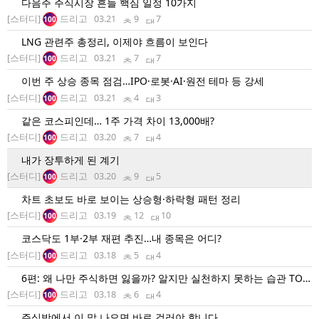
다음주 주식시장 흔들 핵심 일정 10가지
[스터디]
드리고
03.21
9
7
100
LNG 관련주 총정리, 이제야 흐름이 보인다
[스터디]
드리고
03.21
7
7
100
이번 주 상승 종목 점검…IPO·로봇·AI·원전 테마 등 강세
[스터디]
드리고
03.21
4
3
100
같은 코스피인데… 1주 가격 차이 13,000배?
[스터디]
드리고
03.20
7
4
100
내가 장투하게 된 계기
[스터디]
드리고
03.20
9
5
100
차트 초보도 바로 보이는 상승형·하락형 패턴 정리
[스터디]
드리고
03.19
12
10
100
코스닥도 1부·2부 재편 추진…내 종목은 어디?
[스터디]
드리고
03.18
5
4
100
6편: 왜 나만 주식하면 잃을까? 알지만 실천하지 못하는 습관 TOP
12
[스터디]
드리고
03.18
6
4
100
주식방에서 이 말 나오면 바로 걸러야 합니다