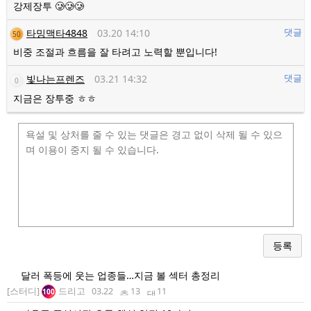
강제장투 🥲🥲🥲
타밍맥타4848
03.20 14:10
댓글
50
비중 조절과 흐름을 잘 타려고 노력할 뿐입니다!
빛나는프렌즈
03.21 14:32
댓글
0
지금은 장투중 ㅎㅎ
등록
달러 폭등에 웃는 업종들…지금 볼 섹터 총정리
[스터디]
드리고
03.22
13
11
100