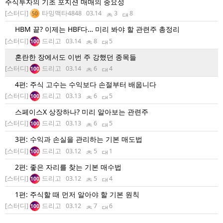
주식투자의 기초 포지션 매매의 중요성
[스터디]
타밍맥타4848
03.14
3
8
50
HBM 끝? 이제는 HBF다… 미리 봐야 할 관련주 총정리
[스터디]
드리고
03.14
8
5
100
혼란한 장에서도 이번 주 강했던 종목들
[스터디]
드리고
03.14
6
4
100
4편: 주식 고수는 수익보다 손절부터 배웁니다
[스터디]
드리고
03.13
6
5
100
스페이스X 상장하나? 미리 알아보는 관련주
[스터디]
드리고
03.13
6
5
100
3편: 수익과 손실을 관리하는 기본 매도법
[스터디]
드리고
03.12
5
1
100
2편: 좋은 자리를 찾는 기본 매수법
[스터디]
드리고
03.12
5
4
100
1편: 주식할 때 먼저 알아야 할 기본 원칙
[스터디]
드리고
03.12
7
6
100