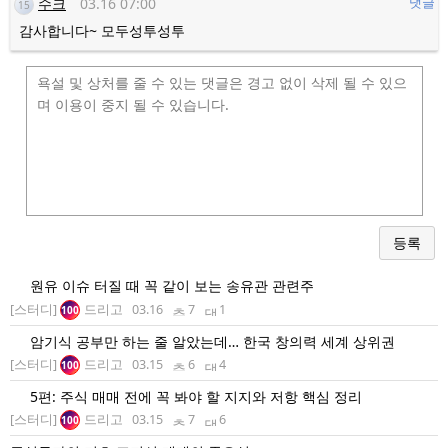
수크
03.16 07:00
댓글
15
감사합니다~ 모두성투성투
등록
원유 이슈 터질 때 꼭 같이 보는 송유관 관련주
[스터디]
드리고
03.16
7
1
100
암기식 공부만 하는 줄 알았는데… 한국 창의력 세계 상위권
[스터디]
드리고
03.15
6
4
100
5편: 주식 매매 전에 꼭 봐야 할 지지와 저항 핵심 정리
[스터디]
드리고
03.15
7
6
100