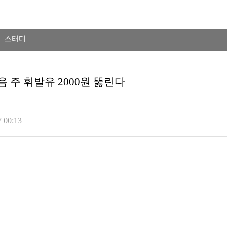
스터디
▷
 주 휘발유 2000원 뚫린다
 00:13