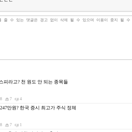
ㄷㄷㄷ
스피라고? 천 원도 안 되는 종목들
08
7
4
 247만원? 한국 증시 최고가 주식 정체
08
7
1