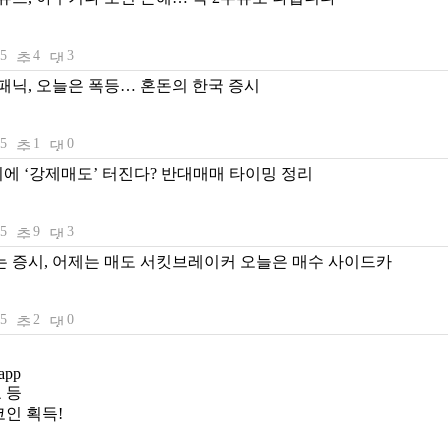
05
4
3
패닉, 오늘은 폭등… 혼돈의 한국 증시
05
1
0
시에 ‘강제매도’ 터진다? 반대매매 타이밍 정리
05
9
3
 증시, 어제는 매도 서킷브레이커 오늘은 매수 사이드카
05
2
0
 등
인 획득!