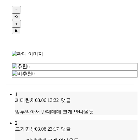
－
⟲
＋
✖
6
0
1
피터린치
03.06 13:22
댓글
빚투막아서 반대매매 크게 안나올듯
2
드가면상
03.06 23:17
댓글