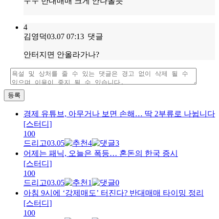
ㅜㅜ 반대매매 크게 안나올듯
4
김영덕
03.07 07:13
댓글
안터지면 안올라가나?
등록
경제 유튜브, 아무거나 보면 손해… 딱 2부류로 나뉩니다
[스터디]
100
드리고
03.05
4
3
어제는 패닉, 오늘은 폭등… 혼돈의 한국 증시
[스터디]
100
드리고
03.05
1
0
아침 9시에 ‘강제매도’ 터진다? 반대매매 타이밍 정리
[스터디]
100