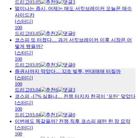
드리고
03.05
9
3
멀미나는 증시, 어제는 매도 서킷브레이커 오늘은 매수
사이드카
[스터디]
100
드리고
03.05
2
0
코스피 또 터졌다… 과거 서킷브레이커 이후 시장은 어
떻게 됐을까?
[스터디]
100
드리고
03.05
3
0
증권사까지 막았다… 32조 빚투, 반대매매 터질까
[스터디]
100
드리고
03.04
6
3
코스피 -17% 실화냐… 전쟁 터지자 한국이 ‘포탄’ 맞았다
[스터디]
100
드리고
03.04
1
0
이번에도 똑같을까? 전쟁 직후 코스피 패턴 한 장 요약
[스터디]
100