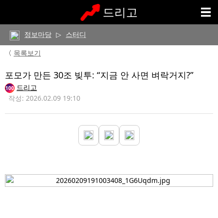
드리고
정보마당
▷
스터디
〈
목록보기
포모가 만든 30조 빚투: “지금 안 사면 벼락거지?”
드리고
100
작성: 2026.02.09 19:10