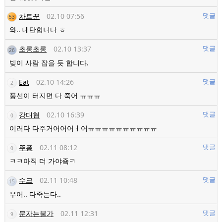
차트꾼
02.10 07:56
댓글
53
와.. 대단합니다 ㅎ
초롱초롱
02.10 13:37
댓글
26
빚이 사람 잡을 듯 합니다.
Eat
02.10 14:26
댓글
2
풍선이 터지면 다 죽어 ㅠㅠㅠ
강대협
02.10 16:39
댓글
0
이러다 다주거어어어ㅓ어ㅠㅠㅠㅠㅠㅠㅠㅠㅠㅠ
뚜퐁
02.11 08:12
댓글
0
ㅋㅋ아직 더 가야죸ㅋ
수크
02.11 10:48
댓글
15
우어.. 다죽는다..
문자는불가
02.11 12:31
댓글
9