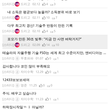
[스터디]
드리고
02.12
4
3
100
내 소득은 평균보다 높을까? 소득분위 바로 보기
[스터디]
드리고
02.11
10
7
100
다우 최고치 경신! 기술주 반등이 만든 기록
[스터디]
드리고
02.10
4
5
100
포모가 만든 30조 빚투: “지금 안 사면 벼락거지?”
[스터디]
드리고
02.09
14
10
100
테슬라의 자율주행 기술 FSD는 세계 최고 수준이지만, 엔비디아는 차
량을 직접 제작하지 않고 다른 회사를 위한 기술을 구축한다는 점이
[스터디]
뚜호파파
01.07
0
1
0
다르다. 우리는 기술 플랫폼 제공자이기 때문에 우리 시스템은 광범위
감사합니다 코인 많이 부족해요
하게 사용된다. 우리는 전체 자동차 산업과 협력하고 있다. 우리는 (특
[스터디]
자이수학
12.29
0
1
2
정 구간에서 인간의 개입이 없는 자율주행 수준인) '레벨4' 단계에 매
우 빠르게 진입할 것으로 믿는다. #젠슨황
12433보보보세여
[스터디]
영준
11.25
0
0
0
주식. 배우고 싶습니다
[스터디]
자이수학
11.23
1
1
2
하락장시작일ㄲ ㅏ 아닐까?