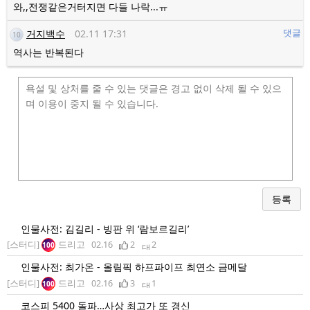
와,,전쟁같은거터지면 다들 나락...ㅠ
거지백수
02.11 17:31
댓글
10
역사는 반복된다
등록
인물사전: 김길리 - 빙판 위 ‘람보르길리’
[스터디]
드리고
02.16
2
2
100
인물사전: 최가온 - 올림픽 하프파이프 최연소 금메달
[스터디]
드리고
02.16
3
1
100
코스피 5400 돌파…사상 최고가 또 경신