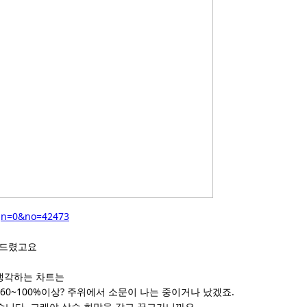
sgn=0&no=42473
 드렸고요
생각하는 차트는
60~100%이상? 주위에서 소문이 나는 중이거나 났겠죠.
습니다. 그래야 상승 희망을 갖고 끌고가니까요