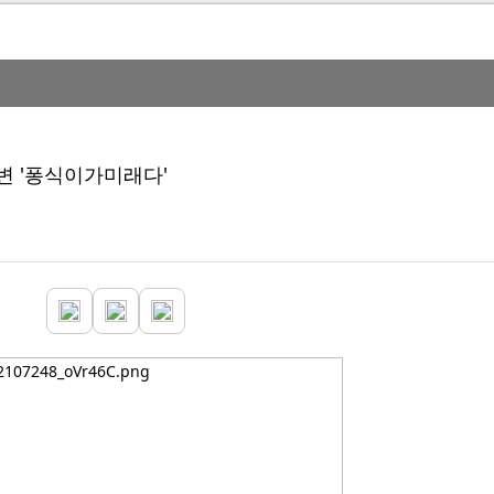
변 '퐁식이가미래다'