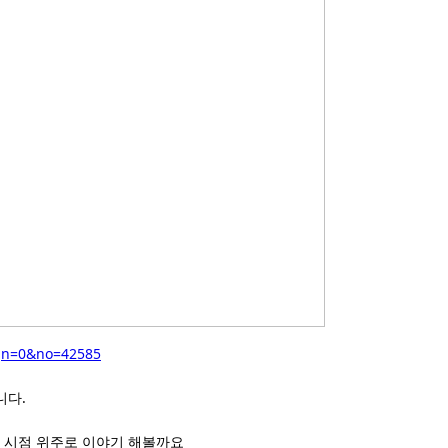
sgn=0&no=42585
니다.
 시점 위주로 이야기 해볼까요