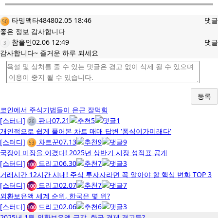
타밍맥타4848
02.05 18:46
댓글
50
좋은 정보 감사합니다
참을인
02.06 12:49
댓글
3
감사합니다~ 즐거운 하루 되세요
등록
코인에서 주식기법들이 은근 잘먹힘
[스터디]
판다
07.21
5
1
26
개인적으로 쉽게 풀어본 차트 매매 답변 '퐁식이가미래다'
[스터디]
차트꾼
07.13
9
9
53
국장이 미장을 이겼다! 2025년 상반기 시장 성적표 공개
[스터디]
드리고
06.30
7
3
100
거래시간 12시간 시대! 주식 투자자라면 꼭 알아야 할 핵심 변화 TOP 3
[스터디]
드리고
02.07
7
7
100
외환보유액 세계 순위, 한국은 몇 위?
[스터디]
드리고
02.06
6
3
100
2025년 1월 외환보유액 급감, 한국 경제 경고등?